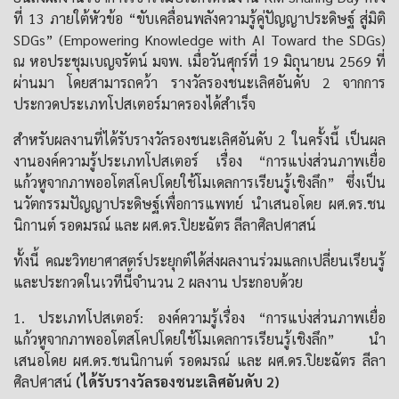
ที่ 13 ภายใต้หัวข้อ “ขับเคลื่อนพลังความรู้คู่ปัญญาประดิษฐ์ สู่มิติ
SDGs” (Empowering Knowledge with AI Toward the SDGs)
ณ หอประชุมเบญจรัตน์ มจพ. เมื่อวันศุกร์ที่ 19 มิถุนายน 2569 ที่
ผ่านมา โดยสามารถคว้า รางวัลรองชนะเลิศอันดับ 2 จากการ
ประกวดประเภทโปสเตอร์มาครองได้สำเร็จ
สำหรับผลงานที่ได้รับรางวัลรองชนะเลิศอันดับ 2 ในครั้งนี้ เป็นผล
งานองค์ความรู้ประเภทโปสเตอร์ เรื่อง “การแบ่งส่วนภาพเยื่อ
แก้วหูจากภาพออโตสโคปโดยใช้โมเดลการเรียนรู้เชิงลึก” ซึ่งเป็น
นวัตกรรมปัญญาประดิษฐ์เพื่อการแพทย์ นำเสนอโดย ผศ.ดร.ชน
นิกานต์ รอดมรณ์ และ ผศ.ดร.ปิยะฉัตร ลีลาศิลปศาสน์
ทั้งนี้ คณะวิทยาศาสตร์ประยุกต์ได้ส่งผลงานร่วมแลกเปลี่ยนเรียนรู้
และประกวดในเวทีนี้จำนวน 2 ผลงาน ประกอบด้วย
1. ประเภทโปสเตอร์: องค์ความรู้เรื่อง “การแบ่งส่วนภาพเยื่อ
แก้วหูจากภาพออโตสโคปโดยใช้โมเดลการเรียนรู้เชิงลึก” นำ
เสนอโดย ผศ.ดร.ชนนิกานต์ รอดมรณ์ และ ผศ.ดร.ปิยะฉัตร ลีลา
ศิลปศาสน์
(ได้รับรางวัลรองชนะเลิศอันดับ 2)