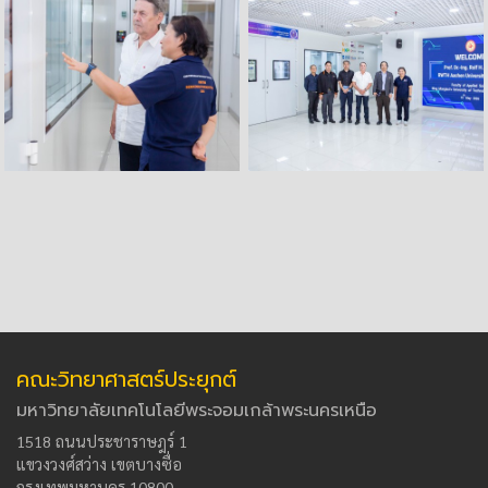
คณะวิทยาศาสตร์ประยุกต์
มหาวิทยาลัยเทคโนโลยีพระจอมเกล้าพระนครเหนือ
1518 ถนนประชาราษฎร์ 1
แขวงวงศ์สว่าง เขตบางซื่อ
กรุงเทพมหานคร 10800