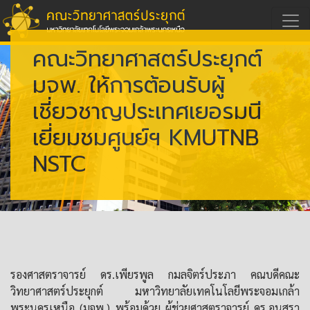
คณะวิทยาศาสตร์ประยุกต์
มจพ. ให้การต้อนรับผู้
เชี่ยวชาญประเทศเยอรมนี
เยี่ยมชมศูนย์ฯ KMUTNB
NSTC
รองศาสตราจารย์ ดร.เพียรพูล กมลจิตร์ประภา คณบดีคณะ
วิทยาศาสตร์ประยุกต์ มหาวิทยาลัยเทคโนโลยีพระจอมเกล้า
พระนครเหนือ (มจพ.) พร้อมด้วย ผู้ช่วยศาสตราจารย์ ดร.อนุสรา