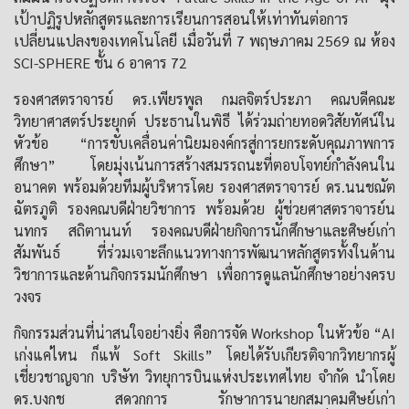
เป้าปฏิรูปหลักสูตรและการเรียนการสอนให้เท่าทันต่อการ
เปลี่ยนแปลงของเทคโนโลยี เมื่อวันที่ 7 พฤษภาคม 2569 ณ ห้อง
SCI-SPHERE ชั้น 6 อาคาร 72
รองศาสตราจารย์ ดร.เพียรพูล กมลจิตร์ประภา คณบดีคณะ
วิทยาศาสตร์ประยุกต์ ประธานในพิธี ได้ร่วมถ่ายทอดวิสัยทัศน์ใน
หัวข้อ “การขับเคลื่อนค่านิยมองค์กรสู่การยกระดับคุณภาพการ
ศึกษา” โดยมุ่งเน้นการสร้างสมรรถนะที่ตอบโจทย์กำลังคนใน
อนาคต พร้อมด้วยทีมผู้บริหารโดย รองศาสตราจารย์ ดร.นนชณัต
ฉัตรภูติ รองคณบดีฝ่ายวิชาการ พร้อมด้วย ผู้ช่วยศาสตราจารย์น
นทกร สถิตานนท์ รองคณบดีฝ่ายกิจการนักศึกษาและศิษย์เก่า
สัมพันธ์ ที่ร่วมเจาะลึกแนวทางการพัฒนาหลักสูตรทั้งในด้าน
วิชาการและด้านกิจกรรมนักศึกษา เพื่อการดูแลนักศึกษาอย่างครบ
วงจร
กิจกรรมส่วนที่น่าสนใจอย่างยิ่ง คือการจัด Workshop ในหัวข้อ “AI
เก่งแค่ไหน ก็แพ้ Soft Skills” โดยได้รับเกียรติจากวิทยากรผู้
เชี่ยวชาญจาก บริษัท วิทยุการบินแห่งประเทศไทย จำกัด นำโดย
ดร.บงกช สดวกการ รักษาการนายกสมาคมศิษย์เก่า