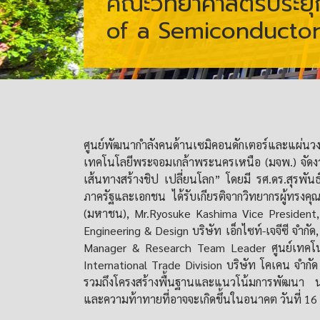
คณะวิทยาศาสตร์ประย
of a Semiconductor
ศูนย์พัฒนากำลังคนด้านเซมิคอนดักเตอร์และแผ่น
เทคโนโลยีพระจอมเกล้าพระนครเหนือ (มจพ.) จัดง
เส้นทางสร้างชิป เปลี่ยนโลก” โดยมี รศ.ดร.สุรพันธ์
ภาครัฐและเอกชน ได้รับเกียรติจากวิทยากรผู้ทรงค
(มหาชน), Mr.Ryosuke Kashima Vice President,
Engineering & Design บริษัท เอ็กไซท์-เจจีซี จำก
Manager & Research Team Leader ศูนย์เทคโนโ
International Trade Division บริษัท โคเคน จำกัด
รวมถึงโครงสร้างพื้นฐานและแนวโน้มการพัฒนา นอกจา
และความท้าทายที่อาจจะเกิดขึ้นในอนาคต
วันที่ 