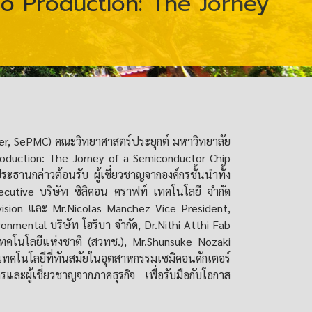
to Production: The Jorney
r, SePMC) คณะวิทยาศาสตร์ประยุกต์ มหาวิทยาลัย
oduction: The Jorney of a Semiconductor Chip
ระธานกล่าวต้อนรับ ผู้เชี่ยวชาญจากองค์กรชั้นนำทั้ง
xecutive บริษัท ซิลิคอน คราฟท์ เทคโนโลยี จำกัด
ision และ Mr.Nicolas Manchez Vice President,
onmental บริษัท โฮริบา จำกัด, Dr.Nithi Atthi Fab
คโนโลยีแห่งชาติ (สวทช.), Mr.Shunsuke Nozaki
ับเทคโนโลยีที่ทันสมัยในอุตสาหกรรมเซมิคอนดักเตอร์
และผู้เชี่ยวชาญจากภาคธุรกิจ เพื่อรับมือกับโอกาส