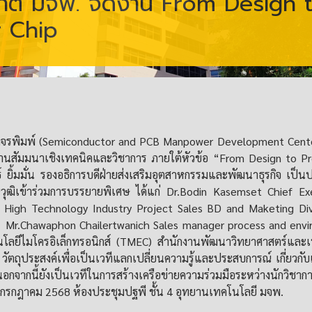
ุกต์ มจพ. จัดงาน From Design 
 Chip
วงจรพิมพ์ (Semiconductor and PCB Manpower Development Cente
านสัมมนาเชิงเทคนิคและวิชาการ ภายใต้หัวข้อ “From Design to Pr
 ยิ้มมั่น รองอธิการบดีฝ่ายส่งเสริมอุตสาหกรรมและพัฒนาธุรกิจ เป็นป
ุณวุฒิเข้าร่วมการบรรยายพิเศษ ได้แก่ Dr.Bodin Kasemset Chief E
 High Technology Industry Project Sales BD and Maketing Div
ัด, Mr.Chawaphon Chailertwanich Sales manager process and envir
ลยีไมโครอิเล็กทรอนิกส์ (TMEC) สำนักงานพัฒนาวิทยาศาสตร์และเท
 วัตถุประสงค์เพื่อเป็นเวทีแลกเปลี่ยนความรู้และประสบการณ์ เกี่ยวก
กนี้ยังเป็นเวทีในการสร้างเครือข่ายความร่วมมือระหว่างนักวิชาการ
16 กรกฎาคม 2568 ห้องประชุมปฐพี ชั้น 4 อุทยานเทคโนโลยี มจพ.